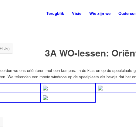
Terugblik
Visie
Wie zijn we
Ouderco
lickr)
3A WO-lessen: Oriën
n leerden we ons oriënteren met een kompas. In de klas en op de speelplaat
ten. We tekenden een mooie windroos op de speelplaats als bewijs dat het 